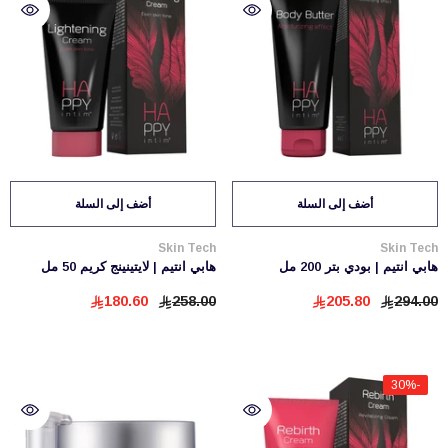
أضف إلى السلة
أضف إلى السلة
بائع:
بائع:
Skin Tech
Skin Tech
هابي انتيم | بودي بتر 200 مل
هابي انتيم | لايتينينج كريم 50 مل
180.60
258.00
205.80
294.00
-30%