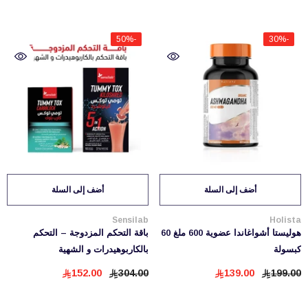
-50%
-30%
أضف إلى السلة
أضف إلى السلة
بائع:
بائع:
Sensilab
Holista
هوليستا أشواغاندا عضوية 600 ملغ 60
باقة التحكم المزدوجة – التحكم
كبسولة
بالكاربوهيدرات و الشهية
152.00
304.00
139.00
199.00