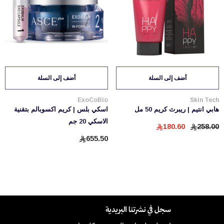
أضف إلى السلة
أضف إلى السلة
بائع:
بائع:
ExoCoBio
Skin Tech
هابي انتيم | ريبرث كريم 50 مل
اسكي بلس | كريم اكسوبالم بتقنية
الاسكي 20 جم
180.60
258.00
655.50
سجل في نشرتنا البريدية