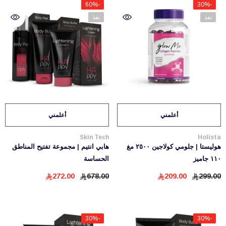
-60%
-30%
نفذ
نفذ
أعلمني
أعلمني
بائع:
بائع:
Skin Tech
Holista
هوليستا | جلومي كولاجين ٢٥٠٠ مغ
هابي انتيم | مجموعة تفتيح المناطق
١١٠ جاميز
الحساسة
272.00
678.00
209.00
299.00
-30%
-30%