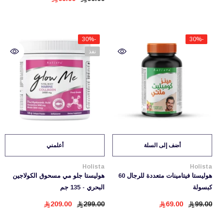
-30%
-30%
نفذ
أضف إلى السلة
أعلمني
بائع:
بائع:
Holista
Holista
هوليستا فيتامينات متعددة للرجال 60
هوليستا جلو مي مسحوق الكولاجين
كبسولة
البحري - 135 جم
209.00
299.00
69.00
99.00