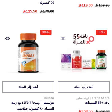
90 كبسولة
119.00
169.95
125.50
179.00
-30%
-35%
أضف إلى السلة
أضف إلى السلة
بائع:
بائع:
Trend Store | تريند ستور
Holista
باقة +55 للسيدات
هوليستا | أوميجا ٣ ١٤٢٥مغ زيت
السمك ٨٠ كبسولة جيلاتينية
368.55
567.00