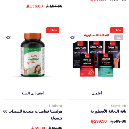
136.00
194.50
-30%
-50%
نفذ
أعلمني
أضف إلى السلة
بائع:
بائع:
Holista
Sensilab
باقة النحافة الأسطورية
هوليستا فيتامينات متعددة للسيدات 60
كبسولة
299.50
599.00
69.00
99.00