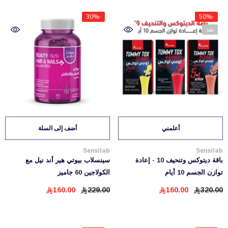
-30%
-50%
نفذ
أعلمني
أضف إلى السلة
بائع:
بائع:
Sensilab
Sensilab
باقة ديتوكس وتنحيف 10 - إعادة
سينسلاب بيوتي هير أند نيل مع
توازن الجسم 10 أيام
الكولاجين 60 جاميز
160.00
229.00
160.00
320.00