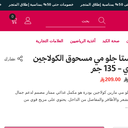
خصومات حتى 50% بمناسبة إطلاق المتجر
خصومات حتى 50% بمناسبة إطلاق المتجر
0
0
أغراض
صحة الكبد
أغذية الرياضيين
العلامات التجارية
تا جلو مي مسحوق الكولاجين
يشارك
135 جم
209.00
لو مي مارين كولاجين بودرة هو مكمل غذائي ممتاز مصمم لدعم جمال
لشعر والأظافر والمفاصل من الداخل. يحتوي على مزيج قوي من
.