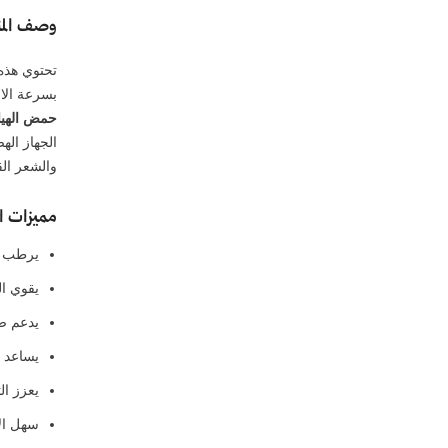
وصف المن
تحتوي هذه 
بسرعة الا
حمض الهيا
الجهاز ال
والشعر الق
مميزات ال
يرطب ال
يقوي ال
يدعم ص
يساعد ع
يعزز ال
سهل الا