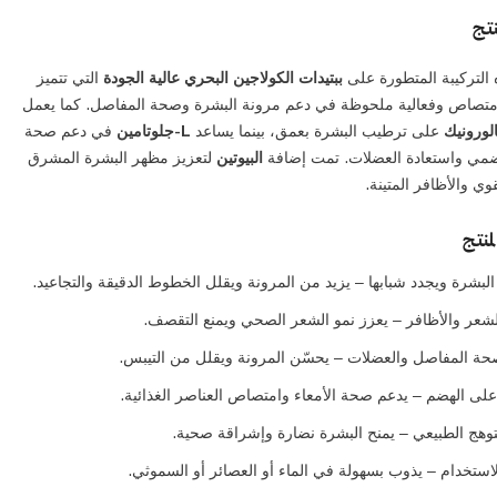
تج
التركيبة المتطورة على
ببتيدات الكولاجين البحري عالية الجودة
التي تتميز
متصاص وفعالية ملحوظة في دعم مرونة البشرة وصحة المفاصل. كما يعمل
لورونيك
على ترطيب البشرة بعمق، بينما يساعد
L-جلوتامين
في دعم صحة
هضمي واستعادة العضلات. تمت إضافة
البيوتين
لتعزيز مظهر البشرة المشرق
وي والأظافر المتينة.
منتج
بشرة ويجدد شبابها – يزيد من المرونة ويقلل الخطوط الدقيقة والتجاعيد.
شعر والأظافر – يعزز نمو الشعر الصحي ويمنع التقصف.
حة المفاصل والعضلات – يحسّن المرونة ويقلل من التيبس.
لى الهضم – يدعم صحة الأمعاء وامتصاص العناصر الغذائية.
توهج الطبيعي – يمنح البشرة نضارة وإشراقة صحية.
ستخدام – يذوب بسهولة في الماء أو العصائر أو السموثي.