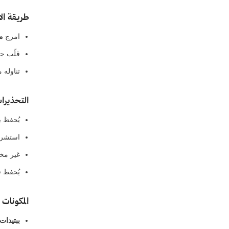
طريقة ال
امزج
مغ
قلّب جي
تناوله 
التحذيرات
يُحفظ ب
استشر ا
غير مخ
يُحفظ 
المكونات
ببتيدات ال