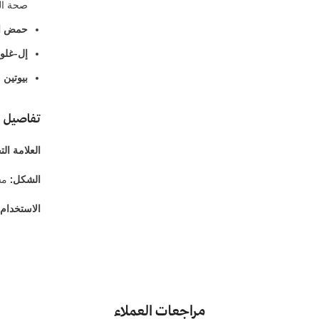
صحة ال
حمض الهيا
إل-غلوتامين
بيوتين (500 ميكروغرام
تفاصيل ال
العلامة الت
الشكل:
مس
الاستخدام:
مراجعات العملاء