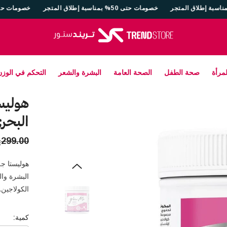
اسبة إطلاق المتجر
خصومات حتى 50% بمناسبة إطلاق المتجر
مرأة
صحة الطفل
الصحة العامة
البشرة والشعر
التحكم في الوزن
هوليس
البحري - 
299.00
هوليستا ج
البشرة وا
الكولاجين..
كمية: