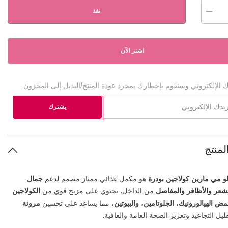
نفذ
تقليل
الكمية
ل
هوليستا
جلو
اشتر الآن
مي
مسحوق
ن
الكولاجين
البحري
-
 الإلكتروني وسنقوم بإخطارك بمجرد عودة المنتج/البديل إلى المخزون
135
جم
يشترك
منتج
و مي مارين كولاجين بودرة
هو مكمل غذائي ممتاز مصمم لدعم
جمال
لشعر والأظافر والمفاصل
من الداخل. يحتوي على مزيج قوي من
الكولاجين
ض الهيالورونيك، الجلوتامين، والبيوتين
، مما يساعد على تحسين
مرونة
يل التجاعيد وتعزيز الصحة العامة والعافية.